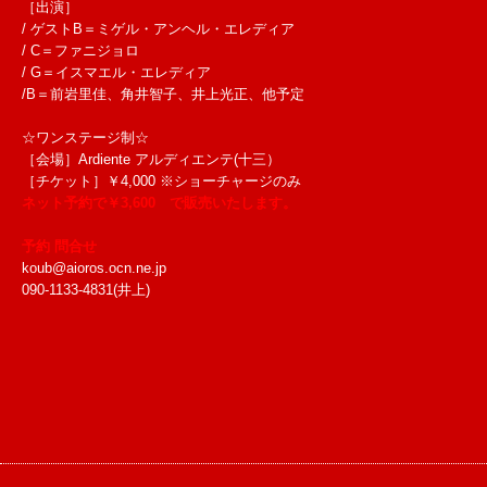
［出演］
/ ゲストB＝ミゲル・アンヘル・エレディア
/ C＝ファニジョロ
/ G＝イスマエル・エレディア
/B＝前岩里佳、角井智子、井上光正、他予定
☆ワンステージ制☆
［会場］Ardiente アルディエンテ(十三）
［チケット］￥4,000 ※ショーチャージのみ
ネット予約で￥3,600 で販売いたします。
予約 問合せ
koub@aioros.ocn.ne.jp
090-1133-4831(井上)