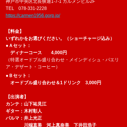
神戸市中央区北長狭通1-7-1 カルメンビル2F
TEL 078-331-2228
https://carmen1956.gorp.jp/
【料金】
いずれかをお選びください。（ショーチャージ込み）
●Ａセット：
ディナーコース
4,000円
（特選オードブル盛り合わせ・メインディシュ・パエリ
ア・デザート・コーヒー）
●Ｂセット：
オードブル盛り合わせ＆1ドリンク 3,000円
【出演者】
カンテ：山下祐見江
ギター：木村彰人
パルマ：井上光正
川端直美 河上真奈美 下井田浩子