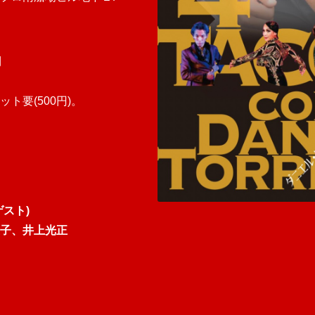
円
ト要(500円)。
ゲスト)
、井上光正