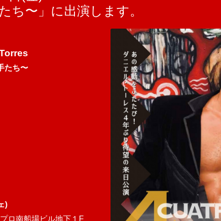
手たち〜」に出演します。
Torres
手たち〜
ェ)
プロ南船場ビル地下１F