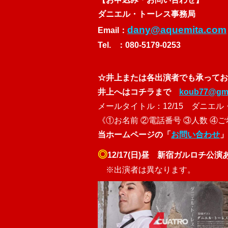
ダニエル・トーレス事務局
dany@aquemita.com
Email：
Tel. ：080-5179-0253
☆井上または各出演者でも承ってお
井上へはコチラまで
koub77@gma
メールタイトル：12/15 ダニエ
《①お名前 ②電話番号 ③人数 ④
当ホームページの「
お問い合わせ
」
◎
12/17(日)昼 新宿ガルロチ公演
※出演者は異なります。