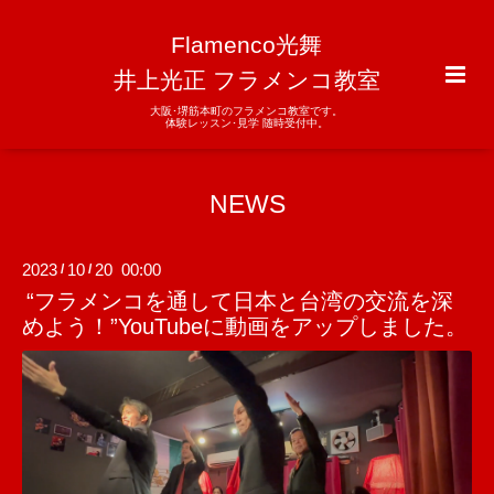
Flamenco光舞
井上光正 フラメンコ教室
大阪･堺筋本町のフラメンコ教室です。
体験レッスン･見学 随時受付中。
NEWS
2023
10
20 00:00
/
/
“フラメンコを通して日本と台湾の交流を深
めよう！”YouTubeに動画をアップしました。