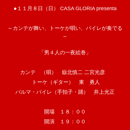
●１１月８日（日） CASA GLORIA presenta
～カンテが舞い、トーケが唄い、バイレが奏でる
～
「男４人の一夜絵巻」
カンテ （唄） 嶽北慎二 二宮光彦
トーケ（ギター） 東 勇人
パルマ・バイレ（手拍子・踊） 井上光正
開場 １８：００
開演 １９：００