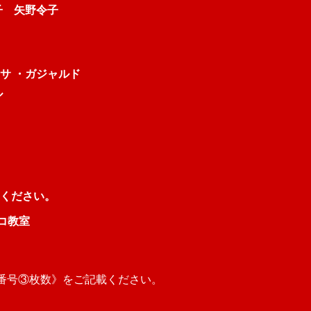
代子
矢野令子
サ ・ガジャルド
ル
ください。
ンコ教室
話番号③枚数》をご記載ください。