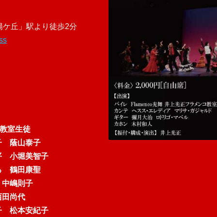
夕陽ケ丘」駅より徒歩2分
ss
コ教室生徒
恵子
蔭山泰子
平
小堀美智子
づる
鶴田康聖
子
中嶋則子
西田尚代
美子
松本安紀子