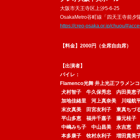
大阪市天王寺区上汐5-6-25
OsakaMetro谷町線「四天王寺前
https://creo-osaka.or.jp/chuou/#acce
【料金】2000円（全席自由席）
【出演者】
バイレ：
Flamenco光舞 井上光正フラメン
犬村智子
牛久保秀忠
内田美
加地佳緒里
河上真奈美
川端航
末次真美
田宮友利子
東真ち
平山多恵
福井千嘉子
藤元桂
中嶋みち子
中山昌美
永吉恵
本多康子
牧村永利子
増田貴