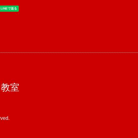
コ教室
rved.