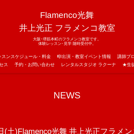
Flamenco光舞
井上光正 フラメンコ教室
大阪･堺筋本町のフラメンコ教室です。
体験レッスン･見学 随時受付中。
ッスンスケジュール・料金
🎼出演・教室イベント情報
講師プ
セス
予約・お問い合わせ
レンタルスタジオ ラクーナ
★生
NEWS
日(土)Flamenco光舞 井上光正フラメ