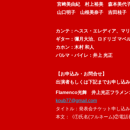
宮﨑美由紀
村上裕美
森本美
山口明子
山根美奈子
吉田桂子
カンテ：ヘスス・エレディア、マリ
ギター：彌月大治、ロドリゴ マベ
カホン：木村 和人
パルマ・バイレ
：井上 光正
【お申込み・お問合せ】
出演者もしくは下記までお申し込み
Flamenco光舞 井上光正フラメ
koub77@gmail.com
タイトル：発表会チケット申し込み
本文：《①氏名(フルネーム)②電