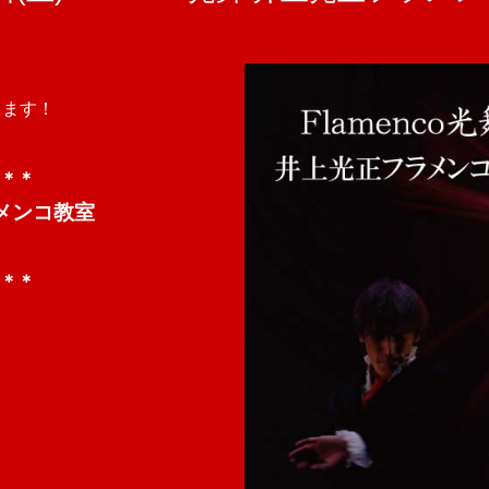
!
します！
＊＊
ラメンコ教室
＊＊