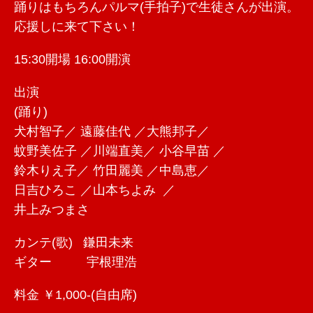
踊りはもちろんパルマ(手拍子)で生徒さんが出演。
応援しに来て下さい！
15:30開場 16:00開演
出演
(踊り)
犬村智子／ 遠藤佳代 ／大熊邦子／
蚊野美佐子 ／川端直美／ 小谷早苗 ／
鈴木りえ子／ 竹田麗美 ／中島恵／
日吉ひろこ ／山本ちよみ ／
井上みつまさ
カンテ(歌) 鎌田未来
ギター 宇根理浩
料金 ￥1,000-(自由席)