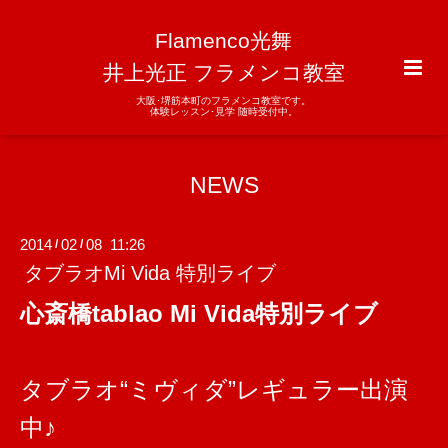
Flamenco光舞
井上光正 フラメンコ教室
大阪･堺筋本町のフラメンコ教室です。
体験レッスン･見学 随時受付中。
NEWS
2014
02
08 11:26
/
/
タブラオMi Vida 特別ライブ
心斎橋tablao Mi Vida特別ライブ
タブラオ“ミヴィダ”レギュラー出演
中♪