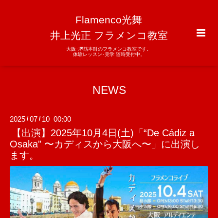
Flamenco光舞
井上光正 フラメンコ教室
大阪･堺筋本町のフラメンコ教室です。
体験レッスン･見学 随時受付中。
NEWS
2025
07
10 00:00
/
/
【出演】2025年10月4日(土)「“De Cádiz a
Osaka” 〜カディスから大阪へ〜」に出演し
ます。