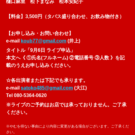
樋口麻里
松下まなみ 松本安紀子
【料金】3,500円（タバス盛り合わせ、お飲み物付き）
【お申し込み・お問い合わせ】
e-mail
koub77@gmail.com
(井上)
タイトル「9月6日 ライブ申込」
本文へ《 ①氏名(フルネーム) ②電話番号 ③人数 》を記
載のうえお申し込みください。
☆
各出演者または下記でも承ります。
e-mail
satoko485@gmail.com
(大江)
Tel 080-5364-0620
※ライブのご予約はお店では承っておりません。ご了承
ください。
※やむを得ない事由により内容に変更がある場合がございます。ご了承くだ
さい。