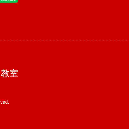
コ教室
rved.