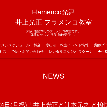
Flamenco光舞
井上光正 フラメンコ教室
大阪･堺筋本町のフラメンコ教室です。
体験レッスン･見学 随時受付中。
ッスンスケジュール・料金
🎼出演・教室イベント情報
講師プ
セス
予約・お問い合わせ
レンタルスタジオ ラクーナ
★生
NEWS
24日(月祝)「井上光正と辻本元之 と愉快な