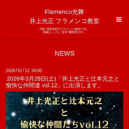
Flamenco光舞
井上光正 フラメンコ教室
大阪･堺筋本町のフラメンコ教室です。
体験レッスン･見学 随時受付中。
NEWS
2026
01
12 00:00
/
/
2026年3月28日(土)「井上光正と辻本元之と
愉快な仲間達 vol.12」に出演します。