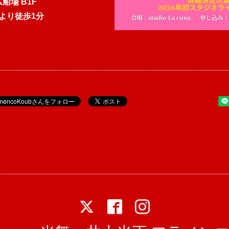
船場 B1F
口より徒歩1分