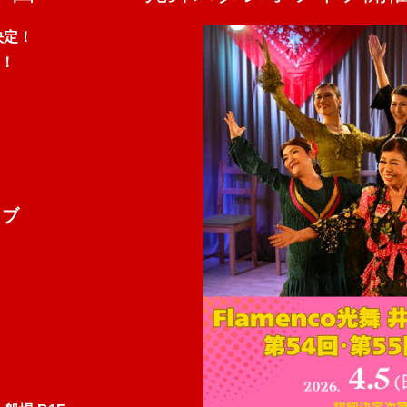
決定！
！
イブ