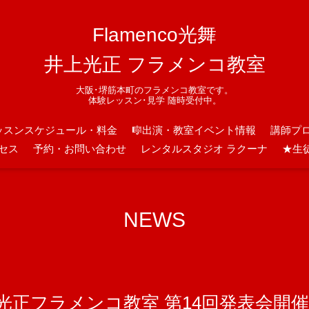
Flamenco光舞
井上光正 フラメンコ教室
大阪･堺筋本町のフラメンコ教室です。
体験レッスン･見学 随時受付中。
ッスンスケジュール・料金
🎼出演・教室イベント情報
講師プ
セス
予約・お問い合わせ
レンタルスタジオ ラクーナ
★生
NEWS
井上光正フラメンコ教室 第14回発表会開