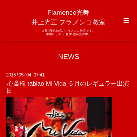
Flamenco光舞
井上光正 フラメンコ教室
大阪･堺筋本町のフラメンコ教室です。
体験レッスン･見学 随時受付中。
NEWS
2015
05
04 07:41
/
/
心斎橋 tablao Mi Vida ５月のレギュラー出演
日