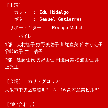
【出演】
カンテ ：
Edu Hidalgo
ギター ：
Samuel Gutierres
サポートギター : Rodrigo Mabel
バイレ
1部 犬村智子 蚊野美佐子 川端直美 鈴木りえ子
谷崎欣子 井上清子
2部 遠藤佳代 奥野由佳 田邊尚美 松浦由佳 井
上光正
【会場】
カサ・グロリア
大阪市中央区常盤町2－3－16 高木産業ビルB1
【問い合わせ】