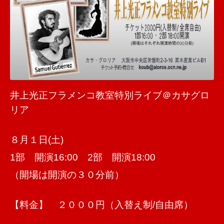
井上光正フラメンコ教室特別ライブ＠カサグロ
リア
８月１日(土)
1部 開演16:00 2部 開演18:00
（開場は開演の３０分前）
【料金】 ２０００円（入替え制/自由席）