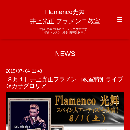
Flamenco光舞
井上光正 フラメンコ教室
大阪･堺筋本町のフラメンコ教室です。
体験レッスン･見学 随時受付中。
NEWS
2015
07
04 11:43
/
/
８月１日井上光正フラメンコ教室特別ライブ
＠カサグロリア